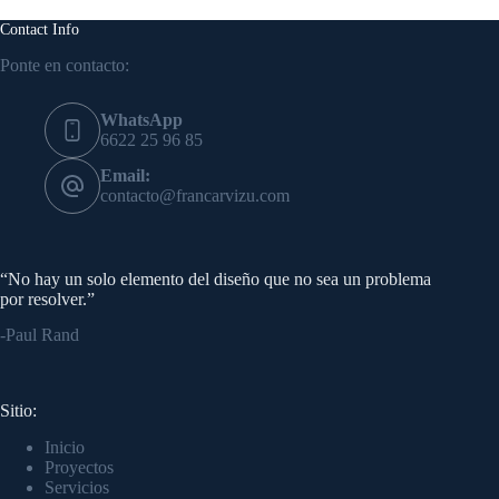
Contact Info
Ponte en contacto:
WhatsApp
6622 25 96 85
Email:
contacto@francarvizu.com
“No hay un solo elemento del diseño que no sea un problema
por resolver.”
-Paul Rand
Sitio:
Inicio
Proyectos
Servicios